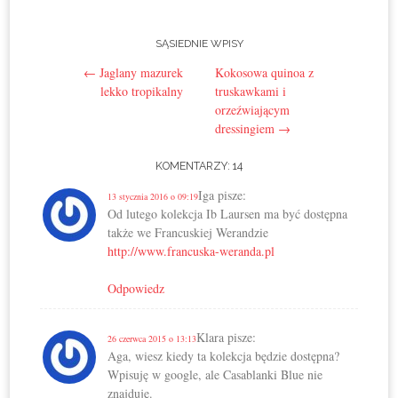
SĄSIEDNIE WPISY
Post navigation
←
Jaglany mazurek
Kokosowa quinoa z
lekko tropikalny
truskawkami i
orzeźwiającym
dressingiem
→
KOMENTARZY: 14
Iga
pisze:
13 stycznia 2016 o 09:19
Od lutego kolekcja Ib Laursen ma być dostępna
także we Francuskiej Werandzie
http://www.francuska-weranda.pl
Odpowiedz
Klara
pisze:
26 czerwca 2015 o 13:13
Aga, wiesz kiedy ta kolekcja będzie dostępna?
Wpisuję w google, ale Casablanki Blue nie
znajduję.