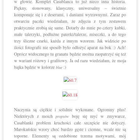
w głowie. Komplet Casablanca to już nieco inna historia.
Piękny, stonowany, klasyczny, uniwersalny – świetnie
komponuje się i z deserami, i daniami wytrawnymi. Zaraz po
otwarciu paczki wiedziałam, że zdjęcia z tym zestawem
praktycznie zrobią się same. Dotarły do mnie po cztery kubki,
małe talerzyki, podłużne paterki/talerze, miseczki, a do tego
trzy śliczne czarki, każda z innym wzorem. Jak widzicie po
ilości fotografii nie sposób było odłożyć aparat na bok :) Ach!
Oprócz widocznego tu granatu będzie można zaopatrzyć się też
w wariant różowy i grafitowy. Ja od razu wiedziałam, że moja
bajka będzie w kolorze
:)
blue
Naczynia są ciężkie i solidnie wykonane. Ogromny plus!
Niektórych z moich
boję się myć w zmywarce,
propsów
Casablanki problem kruchości całe szczęście nie dotyczy.
Marokańskie wzory choć bardzo gęste i ciemne, wcale nie są
toporne. Elementy są ozdobione trzema motywami, mój