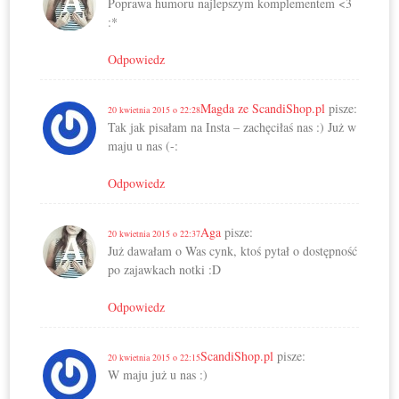
Poprawa humoru najlepszym komplementem <3
:*
Odpowiedz
Magda ze ScandiShop.pl
pisze:
20 kwietnia 2015 o 22:28
Tak jak pisałam na Insta – zachęciłaś nas :) Już w
maju u nas (-:
Odpowiedz
Aga
pisze:
20 kwietnia 2015 o 22:37
Już dawałam o Was cynk, ktoś pytał o dostępność
po zajawkach notki :D
Odpowiedz
ScandiShop.pl
pisze:
20 kwietnia 2015 o 22:15
W maju już u nas :)