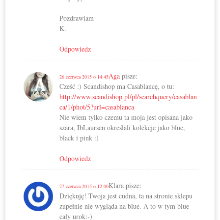
Pozdrawiam
K.
Odpowiedz
Aga
pisze:
26 czerwca 2015 o 14:45
Cześć :) Scandishop ma Casablancę, o tu:
http://www.scandishop.pl/pl/searchquery/casablan
ca/1/phot/5?url=casablanca
Nie wiem tylko czemu ta moja jest opisana jako
szara, IbLaursen określali kolekcje jako blue,
black i pink :)
Odpowiedz
Klara
pisze:
27 czerwca 2015 o 12:00
Dziękuję! Twoja jest cudna, ta na stronie sklepu
zupełnie nie wygląda na blue. A to w tym blue
cały urok:-)