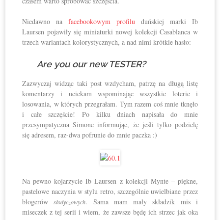
czasem warto spróbować szczęścia.
Niedawno na
facebookowym profilu
duńskiej marki Ib
Laursen pojawiły się miniaturki nowej kolekcji Casablanca w
trzech wariantach kolorystycznych, a nad nimi krótkie hasło:
Are you our new TESTER?
Zazwyczaj widząc taki post wzdycham, patrzę na długą listę
komentarzy i uciekam wspominając wszystkie loterie i
losowania, w których przegrałam. Tym razem coś mnie tknęło
i całe szczęście! Po kilku dniach napisała do mnie
przesympatyczna Simone informując, że jeśli tylko podzielę
się adresem, raz-dwa pofrunie do mnie paczka :)
Na pewno kojarzycie Ib Laursen z kolekcji Mynte – piękne,
pastelowe naczynia w stylu retro, szczególnie uwielbiane przez
blogerów
. Sama mam mały składzik mis i
słodyczowych
miseczek z tej serii i wiem, że zawsze będę ich strzec jak oka