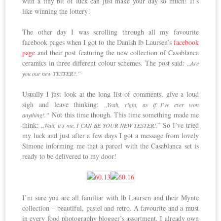
with a tiny bit of luck can just make your day so much! It’s
like winning the lottery!
The other day I was scrolling through all my favourite
facebook pages when I got to the Danish lb Laursen’s
facebook
page
and their post featuring the new collection of Casablanca
ceramics in three different colour schemes. The post said:
„Are
you our new TESTER?.”
Usually I just look at the long list of comments, give a loud
sigh and leave thinking:
„Yeah, right, as if I’ve ever won
Not this time though. This time something made me
anything!.”
think: „
” So I’ve tried
Wait, it’s me, I CAN BE YOUR NEW TESTER!.
my luck and just after a few days I got a message from lovely
Simone informing me that a parcel with the Casablanca set is
ready to be delivered to my door!
I’m sure you are all familiar with lb Laursen and their Mynte
collection – beautiful, pastel and retro. A favourite and a must
in every food photography blogger’s assortment. I already own