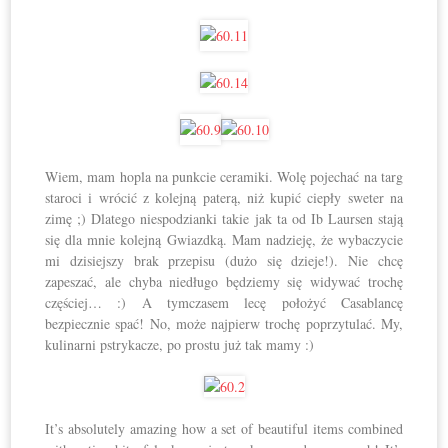
Wiem, mam hopla na punkcie ceramiki. Wolę pojechać na targ
staroci i wrócić z kolejną paterą, niż kupić ciepły sweter na
zimę ;) Dlatego niespodzianki takie jak ta od Ib Laursen stają
się dla mnie kolejną Gwiazdką. Mam nadzieję, że wybaczycie
mi dzisiejszy brak przepisu (dużo się dzieje!). Nie chcę
zapeszać, ale chyba niedługo będziemy się widywać trochę
częściej… :) A tymczasem lecę położyć Casablancę
bezpiecznie spać! No, może najpierw trochę poprzytulać. My,
kulinarni pstrykacze, po prostu już tak mamy :)
It’s absolutely amazing how a set of beautiful items combined