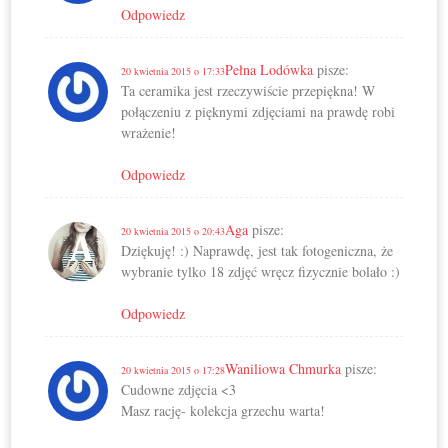
Odpowiedz
Pełna Lodówka
pisze:
20 kwietnia 2015 o 17:33
Ta ceramika jest rzeczywiście przepiękna! W
połączeniu z pięknymi zdjęciami na prawdę robi
wrażenie!
Odpowiedz
Aga
pisze:
20 kwietnia 2015 o 20:43
Dziękuję! :) Naprawdę, jest tak fotogeniczna, że
wybranie tylko 18 zdjęć wręcz fizycznie bolało :)
Odpowiedz
Waniliowa Chmurka
pisze:
20 kwietnia 2015 o 17:28
Cudowne zdjęcia <3
Masz rację- kolekcja grzechu warta!