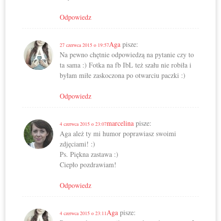
Odpowiedz
Aga
pisze:
27 czerwca 2015 o 19:57
Na pewno chętnie odpowiedzą na pytanie czy to
ta sama :) Fotka na fb IbL też szału nie robiła i
byłam miłe zaskoczona po otwarciu paczki :)
Odpowiedz
marcelina
pisze:
4 czerwca 2015 o 23:07
Aga ależ ty mi humor poprawiasz swoimi
zdjęciami! :)
Ps. Piękna zastawa :)
Ciepło pozdrawiam!
Odpowiedz
Aga
pisze:
4 czerwca 2015 o 23:11