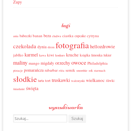
Zupy
tagi
beza
banan
ciastka
cytryna
babeczki
cupcake
ania
chałwa
fotografia
czekolada
hellozdrowie
dynia
dżem
karmel
kruche
jabłko
kiwi
książka
limonka
lukier
kawa
konkurs
owoce
maliny
orzechy
migdały
mango
Philadelphia
pomarańcza
rabarbar
sernik
pistacje
róża
smoothie
sok
starmach
słodkie
truskawki
wielkanoc
tort
tarta
śliwki
walentynki
święta
śniadanie
wyszukiwarka
Search for: