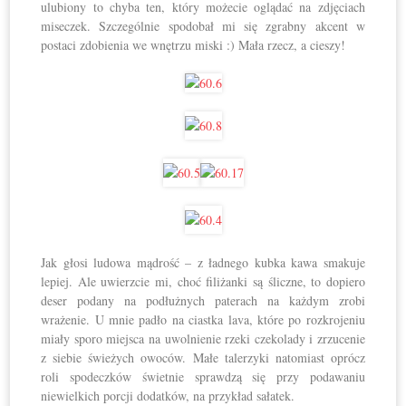
ulubiony to chyba ten, który możecie oglądać na zdjęciach
miseczek. Szczególnie spodobał mi się zgrabny akcent w
postaci zdobienia we wnętrzu miski :) Mała rzecz, a cieszy!
Jak głosi ludowa mądrość – z ładnego kubka kawa smakuje
lepiej. Ale uwierzcie mi, choć filiżanki są śliczne, to dopiero
deser podany na podłużnych paterach na każdym zrobi
wrażenie. U mnie padło na ciastka lava, które po rozkrojeniu
miały sporo miejsca na uwolnienie rzeki czekolady i zrzucenie
z siebie świeżych owoców. Małe talerzyki natomiast oprócz
roli spodeczków świetnie sprawdzą się przy podawaniu
niewielkich porcji dodatków, na przykład sałatek.