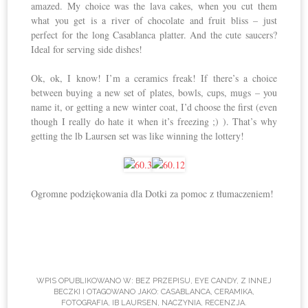
amazed. My choice was the lava cakes, when you cut them
what you get is a river of chocolate and fruit bliss – just
perfect for the long Casablanca platter. And the cute saucers?
Ideal for serving side dishes!
Ok, ok, I know! I’m a ceramics freak! If there’s a choice
between buying a new set of plates, bowls, cups, mugs – you
name it, or getting a new winter coat, I’d choose the first (even
though I really do hate it when it’s freezing ;) ). That’s why
getting the lb Laursen set was like winning the lottery!
Ogromne podziękowania dla Dotki za pomoc z tłumaczeniem!
WPIS OPUBLIKOWANO W:
BEZ PRZEPISU
,
EYE CANDY
,
Z INNEJ
BECZKI
I OTAGOWANO JAKO:
CASABLANCA
,
CERAMIKA
,
FOTOGRAFIA
,
IB LAURSEN
,
NACZYNIA
,
RECENZJA
.