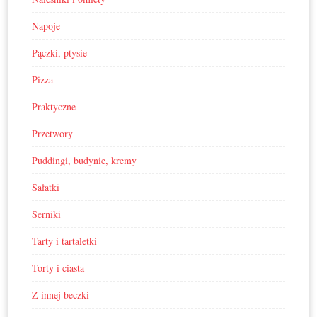
Napoje
Pączki, ptysie
Pizza
Praktyczne
Przetwory
Puddingi, budynie, kremy
Sałatki
Serniki
Tarty i tartaletki
Torty i ciasta
Z innej beczki