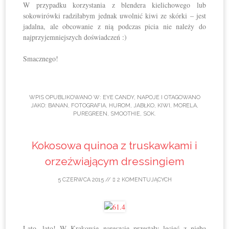
W przypadku korzystania z blendera kielichowego lub
sokowirówki radziłabym jednak uwolnić kiwi ze skórki – jest
jadalna, ale obcowanie z nią podczas picia nie należy do
najprzyjemniejszych doświadczeń :)
Smacznego!
WPIS OPUBLIKOWANO W:
EYE CANDY
,
NAPOJE
I OTAGOWANO
JAKO:
BANAN
,
FOTOGRAFIA
,
HUROM
,
JABŁKO
,
KIWI
,
MORELA
,
PUREGREEN
,
SMOOTHIE
,
SOK
.
Kokosowa quinoa z truskawkami i
orzeźwiającym dressingiem
5 CZERWCA 2015
//
2 KOMENTUJĄCYCH
Lato, lato! W Krakowie nareszcie przestały lecieć z nieba