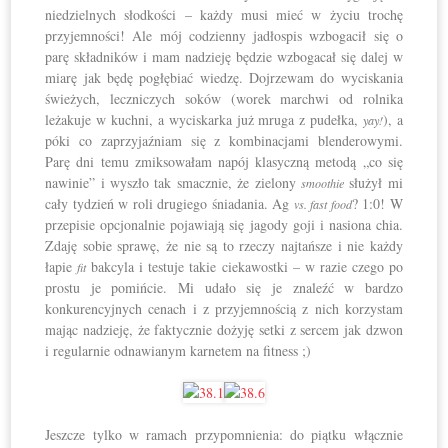
niedzielnych słodkości – każdy musi mieć w życiu trochę
przyjemności! Ale mój codzienny jadłospis wzbogacił się o
parę składników i mam nadzieję będzie wzbogacał się dalej w
miarę jak będę pogłębiać wiedzę. Dojrzewam do wyciskania
świeżych, leczniczych soków (worek marchwi od rolnika
leżakuje w kuchni, a wyciskarka już mruga z pudełka,
), a
yay!
póki co zaprzyjaźniam się z kombinacjami blenderowymi.
Parę dni temu zmiksowałam napój klasyczną metodą „co się
nawinie” i wyszło tak smacznie, że zielony
służył mi
smoothie
cały tydzień w roli drugiego śniadania. Ag
? 1:0! W
vs. fast food
przepisie opcjonalnie pojawiają się jagody goji i nasiona chia.
Zdaję sobie sprawę, że nie są to rzeczy najtańsze i nie każdy
łapie
bakcyla i testuje takie ciekawostki – w razie czego po
fit
prostu je pomińcie. Mi udało się je znaleźć w bardzo
konkurencyjnych cenach i z przyjemnością z nich korzystam
mając nadzieję, że faktycznie dożyję setki z sercem jak dzwon
i regularnie odnawianym karnetem na fitness ;)
Jeszcze tylko w ramach przypomnienia: do piątku włącznie