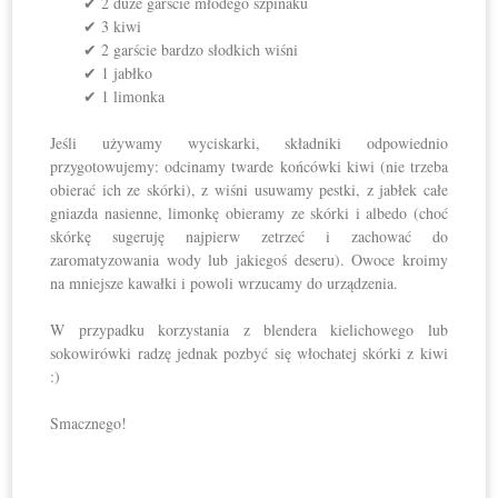
✔ 2 duże garście młodego szpinaku
✔ 3 kiwi
✔ 2 garście bardzo słodkich wiśni
✔ 1 jabłko
✔ 1 limonka
Jeśli używamy wyciskarki, składniki odpowiednio
przygotowujemy: odcinamy twarde końcówki kiwi (nie trzeba
obierać ich ze skórki), z wiśni usuwamy pestki, z jabłek całe
gniazda nasienne, limonkę obieramy ze skórki i albedo (choć
skórkę sugeruję najpierw zetrzeć i zachować do
zaromatyzowania wody lub jakiegoś deseru). Owoce kroimy
na mniejsze kawałki i powoli wrzucamy do urządzenia.
W przypadku korzystania z blendera kielichowego lub
sokowirówki radzę jednak pozbyć się włochatej skórki z kiwi
:)
Smacznego!