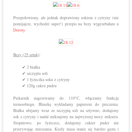
Przepołowiony, ale jednak doprawiony sokiem z cytryny (nie
pomijajcie, wychodzi super!) przepis na bezy wygrzebałam u
Doroty
.
Bezy (25 sztuk)
:
✔ 2 białka
✔ szczypta soli
✔ 1 łyżeczka soku z cytryny
✔ 120g cukru pudru
Piekarnik nagrzewamy do 110°C, włączamy funkcję
termoobiegu. Blaszkę wykładamy papierem do pieczenia.
Białka ubijamy wraz ze szczyptą soli na sztywno, dodajemy
sok z cytryny i nadal miksujemy na najwyższej mocy miksera.
Stopniowo, po łyżeczce, dodajemy cukier puder nie
przerywając mieszania. Kiedy masa stanie się bardzo gęsta i