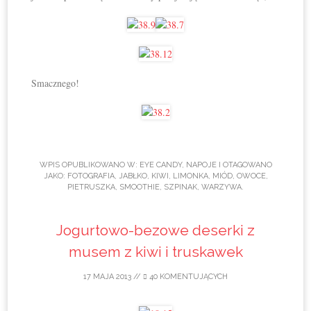
Smacznego!
WPIS OPUBLIKOWANO W:
EYE CANDY
,
NAPOJE
I OTAGOWANO
JAKO:
FOTOGRAFIA
,
JABŁKO
,
KIWI
,
LIMONKA
,
MIÓD
,
OWOCE
,
PIETRUSZKA
,
SMOOTHIE
,
SZPINAK
,
WARZYWA
.
Jogurtowo-bezowe deserki z
musem z kiwi i truskawek
17 MAJA 2013
//
40 KOMENTUJĄCYCH