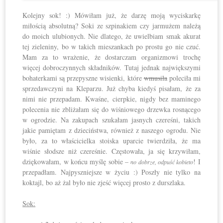
Kolejny sok! :) Mówiłam już, że darzę moją wyciskarkę
miłością absolutną? Soki ze szpinakiem czy jarmużem należą
do moich ulubionych. Nie dlatego, że uwielbiam smak akurat
tej zieleniny, bo w takich mieszankach po prostu go nie czuć.
Mam za to wrażenie, że dostarczam organizmowi trochę
więcej dobroczynnych składników. Tutaj jednak największymi
bohaterkami są przepyszne wisienki, które
wmusiła
poleciła mi
sprzedawczyni na Kleparzu. Już chyba kiedyś pisałam, że za
nimi nie przepadam. Kwaśne, cierpkie, nigdy bez maminego
polecenia nie zbliżałam się do wiśniowego drzewka rosnącego
w ogrodzie. Na zakupach szukałam jasnych czereśni, takich
jakie pamiętam z dzieciństwa, również z naszego ogrodu. Nie
było, za to właścicielka stoiska uparcie twierdziła, że ma
wiśnie słodsze niż czereśnie. Częstowała, ja się krzywiłam,
dziękowałam, w końcu myślę sobie –
! I
no dobrze, odpuść kobieto
przepadłam. Najpyszniejsze w życiu :) Poszły nie tylko na
koktajl, bo aż żal było nie zjeść więcej prosto z durszlaka.
Sok: