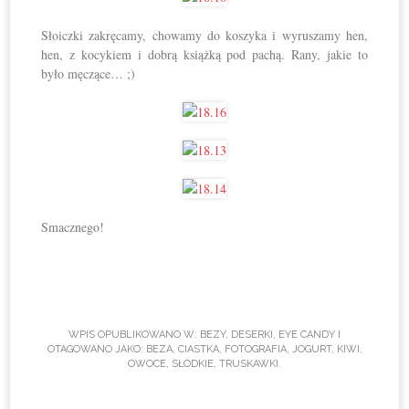
Słoiczki zakręcamy, chowamy do koszyka i wyruszamy hen,
hen, z kocykiem i dobrą książką pod pachą. Rany, jakie to
było męczące… ;)
Smacznego!
WPIS OPUBLIKOWANO W:
BEZY
,
DESERKI
,
EYE CANDY
I
OTAGOWANO JAKO:
BEZA
,
CIASTKA
,
FOTOGRAFIA
,
JOGURT
,
KIWI
,
OWOCE
,
SŁODKIE
,
TRUSKAWKI
.