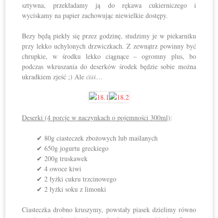
sztywna, przekładamy ją do rękawa cukierniczego i
wyciskamy na papier zachowując niewielkie dostępy.
Bezy będą piekły się przez godzinę, studzimy je w piekarniku
przy lekko uchylonych drzwiczkach. Z zewnątrz powinny być
chrupkie, w środku lekko ciągnące – ogromny plus, bo
podczas wkruszania do deserków środek będzie sobie można
ukradkiem zjeść ;) Ale
…
ćśśś
Deserki (4 porcje w naczynkach o pojemności 300ml)
:
✔ 80g ciasteczek zbożowych lub maślanych
✔ 650g jogurtu greckiego
✔ 200g truskawek
✔ 4 owoce kiwi
✔ 2 łyżki cukru trzcinowego
✔ 2 łyżki soku z limonki
Ciasteczka drobno kruszymy, powstały piasek dzielimy równo