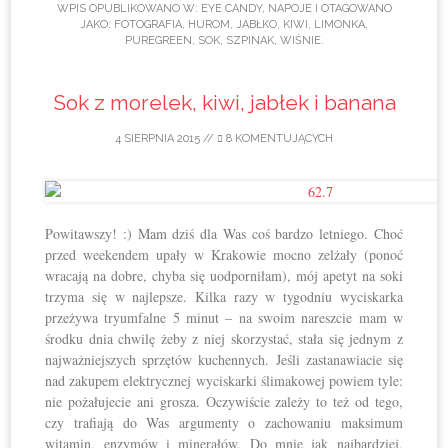
WPIS OPUBLIKOWANO W:
EYE CANDY
,
NAPOJE
I OTAGOWANO
JAKO:
FOTOGRAFIA
,
HUROM
,
JABŁKO
,
KIWI
,
LIMONKA
,
PUREGREEN
,
SOK
,
SZPINAK
,
WIŚNIE
.
Sok z morelek, kiwi, jabłek i banana
4 SIERPNIA 2015
//
8 KOMENTUJĄCYCH
Powitawszy! :) Mam dziś dla Was coś bardzo letniego. Choć
przed weekendem upały w Krakowie mocno zelżały (ponoć
wracają na dobre, chyba się uodporniłam), mój apetyt na soki
trzyma się w najlepsze. Kilka razy w tygodniu wyciskarka
przeżywa tryumfalne 5 minut – na swoim nareszcie mam w
środku dnia chwilę żeby z niej skorzystać, stała się jednym z
najważniejszych sprzętów kuchennych. Jeśli zastanawiacie się
nad zakupem elektrycznej wyciskarki ślimakowej powiem tyle:
nie pożałujecie ani grosza. Oczywiście zależy to też od tego,
czy trafiają do Was argumenty o zachowaniu maksimum
witamin, enzymów i minerałów. Do mnie jak najbardziej,