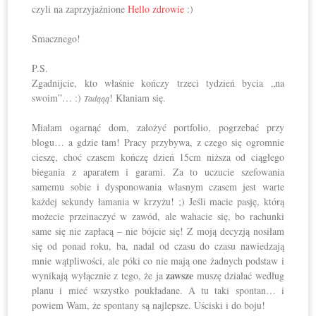
czyli na zaprzyjaźnione
Hello zdrowie
:)
Smacznego!
P.S.
Zgadnijcie, kto właśnie kończy trzeci tydzień bycia „na
swoim”… :)
! Kłaniam się.
Tadąąą
Miałam ogarnąć dom, założyć portfolio, pogrzebać przy
blogu… a gdzie tam! Pracy przybywa, z czego się ogromnie
cieszę, choć czasem kończę dzień 15cm niższa od ciągłego
biegania z aparatem i garami. Za to uczucie szefowania
samemu sobie i dysponowania własnym czasem jest warte
każdej sekundy łamania w krzyżu! ;) Jeśli macie pasję, którą
możecie przeinaczyć w zawód, ale wahacie się, bo rachunki
same się nie zapłacą – nie bójcie się! Z moją decyzją nosiłam
się od ponad roku, ba, nadal od czasu do czasu nawiedzają
mnie wątpliwości, ale póki co nie mają one żadnych podstaw i
zawsze
wynikają wyłącznie z tego, że ja
muszę działać według
planu i mieć wszystko poukładane. A tu taki spontan… i
powiem Wam, że spontany są najlepsze. Uściski i do boju!