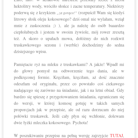
hektolitry wody, wróciło słońce i zacne temperatury. Niektórzy
poderwą się z krzykiem
(rozpuścił Wam się kiedyś
„za gorąco!”
litrowy słoik oleju kokosowego? dziś omal nie wylałam, wziął
mnie z zaskoczenia ;) ), ale ja należę do osób baaardzo
ciepłolubnych i jestem w swoim żywiole, mój rower zresztą
też. A skoro o upałach mowa, dołóżmy do nich rozkwit
truskawkowego sezonu i (werble) dochodzimy do sedna
dzisiejszego wpisu.
Pamiętacie ryż na mleku z truskawkami? A jakże! Wpadł mi
do głowy pomysł na odtworzenie tego dania, ale w
podkręconej formie. Kręciłam, kręciłam, aż dość znacznie
odeszłam od oryginału, przez co powstało coś ciekawego
nadającego się zarówno na śniadanie, jak i na letni obiad. Gdy
bardzo się spieszę z przygotowaniem śniadania, ograniczam się
do wersji, w której komosę gotuję w takich samych
proporcjach jak w przepisie, ale od razu dorzucam do niej
połówki truskawek. Jeśli cały płyn się wchłonie, dolewam
dwie łyżki mleczka kokosowego. Pychota!
W poszukiwaniu przepisu na pełną wersję zajrzyjcie
TUTAJ
,