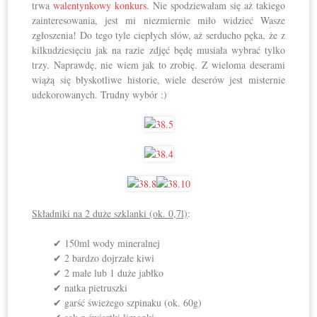
trwa
walentynkowy konkurs
. Nie spodziewałam się aż takiego
zainteresowania, jest mi niezmiernie miło widzieć Wasze
zgłoszenia! Do tego tyle ciepłych słów, aż serducho pęka, że z
kilkudziesięciu jak na razie zdjęć będę musiała wybrać tylko
trzy. Naprawdę, nie wiem jak to zrobię. Z wieloma deserami
wiążą się błyskotliwe historie, wiele deserów jest misternie
udekorowanych. Trudny wybór :)
Składniki na 2 duże szklanki (ok. 0,7l)
:
✔ 150ml wody mineralnej
✔ 2 bardzo dojrzałe kiwi
✔ 2 małe lub 1 duże jabłko
✔ natka pietruszki
✔ garść świeżego szpinaku (ok. 60g)