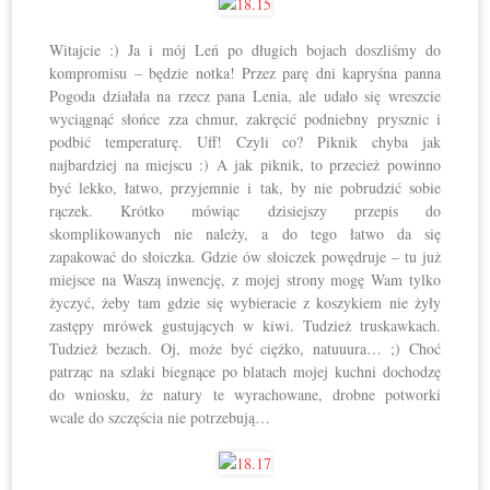
Witajcie :) Ja i mój Leń po długich bojach doszliśmy do
kompromisu – będzie notka! Przez parę dni kapryśna panna
Pogoda działała na rzecz pana Lenia, ale udało się wreszcie
wyciągnąć słońce zza chmur, zakręcić podniebny prysznic i
podbić temperaturę. Uff! Czyli co? Piknik chyba jak
najbardziej na miejscu :) A jak piknik, to przecież powinno
być lekko, łatwo, przyjemnie i tak, by nie pobrudzić sobie
rączek. Krótko mówiąc dzisiejszy przepis do
skomplikowanych nie należy, a do tego łatwo da się
zapakować do słoiczka. Gdzie ów słoiczek powędruje – tu już
miejsce na Waszą inwencję, z mojej strony mogę Wam tylko
życzyć, żeby tam gdzie się wybieracie z koszykiem nie żyły
zastępy mrówek gustujących w kiwi. Tudzież truskawkach.
Tudzież bezach. Oj, może być ciężko, natuuura… ;) Choć
patrząc na szlaki biegnące po blatach mojej kuchni dochodzę
do wniosku, że natury te wyrachowane, drobne potworki
wcale do szczęścia nie potrzebują…