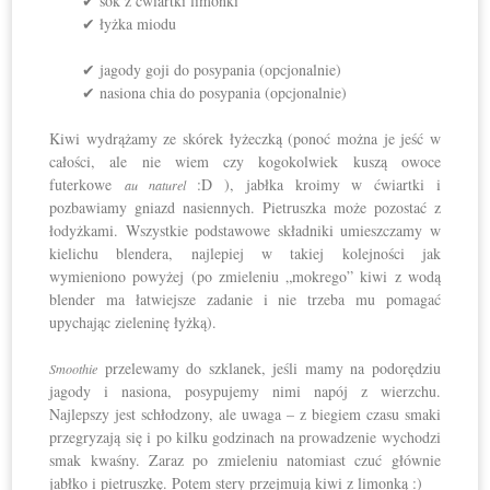
✔ sok z ćwiartki limonki
✔ łyżka miodu
✔ jagody goji do posypania (opcjonalnie)
✔ nasiona chia do posypania (opcjonalnie)
Kiwi wydrążamy ze skórek łyżeczką (ponoć można je jeść w
całości, ale nie wiem czy kogokolwiek kuszą owoce
futerkowe
:D ), jabłka kroimy w ćwiartki i
au naturel
pozbawiamy gniazd nasiennych. Pietruszka może pozostać z
łodyżkami. Wszystkie podstawowe składniki umieszczamy w
kielichu blendera, najlepiej w takiej kolejności jak
wymieniono powyżej (po zmieleniu „mokrego” kiwi z wodą
blender ma łatwiejsze zadanie i nie trzeba mu pomagać
upychając zieleninę łyżką).
przelewamy do szklanek, jeśli mamy na podorędziu
Smoothie
jagody i nasiona, posypujemy nimi napój z wierzchu.
Najlepszy jest schłodzony, ale uwaga – z biegiem czasu smaki
przegryzają się i po kilku godzinach na prowadzenie wychodzi
smak kwaśny. Zaraz po zmieleniu natomiast czuć głównie
jabłko i pietruszkę. Potem stery przejmują kiwi z limonką :)