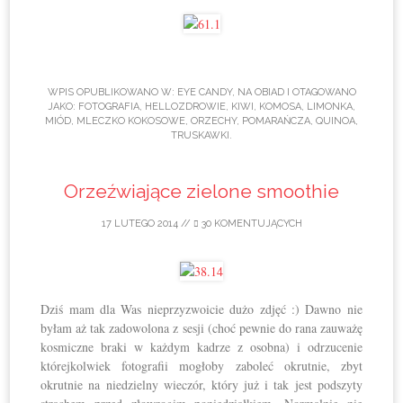
WPIS OPUBLIKOWANO W:
EYE CANDY
,
NA OBIAD
I OTAGOWANO
JAKO:
FOTOGRAFIA
,
HELLOZDROWIE
,
KIWI
,
KOMOSA
,
LIMONKA
,
MIÓD
,
MLECZKO KOKOSOWE
,
ORZECHY
,
POMARAŃCZA
,
QUINOA
,
TRUSKAWKI
.
Orzeźwiające zielone smoothie
17 LUTEGO 2014
//
30 KOMENTUJĄCYCH
Dziś mam dla Was nieprzyzwoicie dużo zdjęć :) Dawno nie
byłam aż tak zadowolona z sesji (choć pewnie do rana zauważę
kosmiczne braki w każdym kadrze z osobna) i odrzucenie
którejkolwiek fotografii mogłoby zaboleć okrutnie, zbyt
okrutnie na niedzielny wieczór, który już i tak jest podszyty