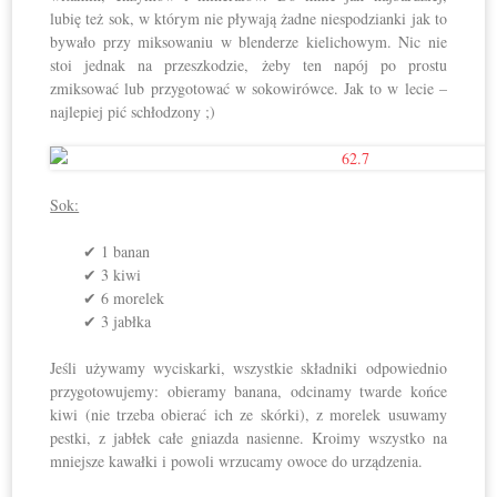
lubię też sok, w którym nie pływają żadne niespodzianki jak to
bywało przy miksowaniu w blenderze kielichowym. Nic nie
stoi jednak na przeszkodzie, żeby ten napój po prostu
zmiksować lub przygotować w sokowirówce. Jak to w lecie –
najlepiej pić schłodzony ;)
Sok:
✔ 1 banan
✔ 3 kiwi
✔ 6 morelek
✔ 3 jabłka
Jeśli używamy wyciskarki, wszystkie składniki odpowiednio
przygotowujemy: obieramy banana, odcinamy twarde końce
kiwi (nie trzeba obierać ich ze skórki), z morelek usuwamy
pestki, z jabłek całe gniazda nasienne. Kroimy wszystko na
mniejsze kawałki i powoli wrzucamy owoce do urządzenia.