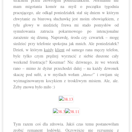
strachem przed złowrogim poniedziałkiem. Normalnie nie
mam migotania komór na myśl o początku tygodnia
pracującego, ale odkąd poniedziałek stał się dniem w którym
chwytanie za biurową słuchawkę jest moim obowiązkiem, z
tyłu głowy w niedzielę fruwa mi stado pomysłów od
symulowania zatrucia pokarmowego po intencjonalne
zarażenie się dżumą. Naprawdę, środa czy czwartek – mogę
siedzieć przy telefonie spokojna jak mnich. Ale poniedziałek?
Dzień, w którym
każdy
klient
od samego rana męczy telefon,
byle tylko czym prędzej wyrzucić z siebie duszone cały
weekend frustracje? Koszmar! Nic dziwnego, że we wtorek
rano – mimo że dyżur przechodzi dalej – na każdy dzwonek
skaczę pod sufit, a w myślach wołam „
” i owijam się
Mamo!
wyimaginowanym kocykiem z troskliwym misiem. Ale, ale.
Żeby znowu było miło :)
Tym razem coś dla zdrowia. Jakiś czas temu postanowiłam
zrobić remanent lodówki. Oczywiście nie rezygnuję z