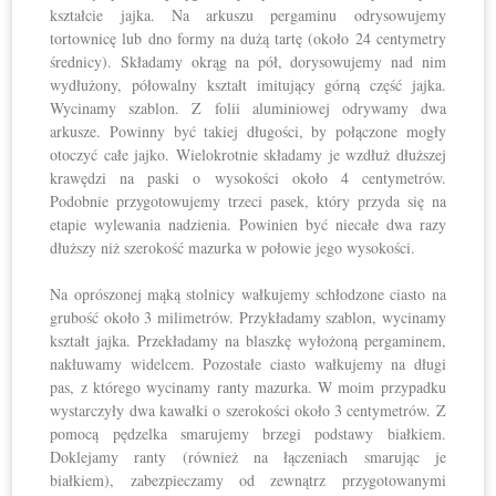
kształcie jajka. Na arkuszu pergaminu odrysowujemy
tortownicę lub dno formy na dużą tartę (około 24 centymetry
średnicy). Składamy okrąg na pół, dorysowujemy nad nim
wydłużony, półowalny kształt imitujący górną część jajka.
Wycinamy szablon. Z folii aluminiowej odrywamy dwa
arkusze. Powinny być takiej długości, by połączone mogły
otoczyć całe jajko. Wielokrotnie składamy je wzdłuż dłuższej
krawędzi na paski o wysokości około 4 centymetrów.
Podobnie przygotowujemy trzeci pasek, który przyda się na
etapie wylewania nadzienia. Powinien być niecałe dwa razy
dłuższy niż szerokość mazurka w połowie jego wysokości.
Na oprószonej mąką stolnicy wałkujemy schłodzone ciasto na
grubość około 3 milimetrów. Przykładamy szablon, wycinamy
kształt jajka. Przekładamy na blaszkę wyłożoną pergaminem,
nakłuwamy widelcem. Pozostałe ciasto wałkujemy na długi
pas, z którego wycinamy ranty mazurka. W moim przypadku
wystarczyły dwa kawałki o szerokości około 3 centymetrów. Z
pomocą pędzelka smarujemy brzegi podstawy białkiem.
Doklejamy ranty (również na łączeniach smarując je
białkiem), zabezpieczamy od zewnątrz przygotowanymi