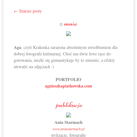
←
Starsze posty
Post navigation
mnie
O
Aga
, czyli Krakuska zarażona absolutnym uwielbieniem dla
dobrej fotografii kulinarnej. Choć ma dwie lewe ręce do
gotowania, nieźle się gimnastykuje by to zmienić, a efekty
utrwalić na zdjęciach :)
PORTFOLIO
agnieszkapiatkowska.com
publikacje
Ania Starmach
www.aniastarmach.pl
stylizacje, fotografie