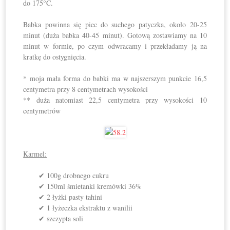
do 175°C.
Babka powinna się piec do suchego patyczka, około 20-25
minut (duża babka 40-45 minut). Gotową zostawiamy na 10
minut w formie, po czym odwracamy i przekładamy ją na
kratkę do ostygnięcia.
* moja mała forma do babki ma w najszerszym punkcie 16,5
centymetra przy 8 centymetrach wysokości
** duża natomiast 22,5 centymetra przy wysokości 10
centymetrów
Karmel:
✔ 100g drobnego cukru
✔ 150ml śmietanki kremówki 36%
✔ 2 łyżki pasty tahini
✔ 1 łyżeczka ekstraktu z wanilii
✔ szczypta soli