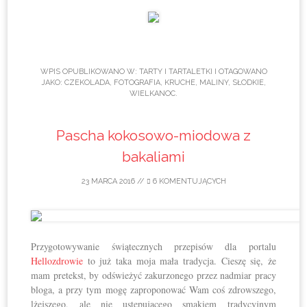
WPIS OPUBLIKOWANO W:
TARTY I TARTALETKI
I OTAGOWANO
JAKO:
CZEKOLADA
,
FOTOGRAFIA
,
KRUCHE
,
MALINY
,
SŁODKIE
,
WIELKANOC
.
Pascha kokosowo-miodowa z
bakaliami
23 MARCA 2016
//
6 KOMENTUJĄCYCH
Przygotowywanie świątecznych przepisów dla portalu
Hellozdrowie
to już taka moja mała tradycja. Cieszę się, że
mam pretekst, by odświeżyć zakurzonego przez nadmiar pracy
bloga, a przy tym mogę zaproponować Wam coś zdrowszego,
lżejszego, ale nie ustępującego smakiem tradycyjnym