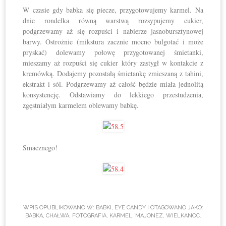
W czasie gdy babka się piecze, przygotowujemy karmel. Na
dnie rondelka równą warstwą rozsypujemy cukier,
podgrzewamy aż się rozpuści i nabierze jasnobursztynowej
barwy. Ostrożnie (mikstura zacznie mocno bulgotać i może
pryskać) dolewamy połowę przygotowanej śmietanki,
mieszamy aż rozpuści się cukier który zastygł w kontakcie z
kremówką. Dodajemy pozostałą śmietankę zmieszaną z tahini,
ekstrakt i sól. Podgrzewamy aż całość będzie miała jednolitą
konsystencję. Odstawiamy do lekkiego przestudzenia,
zgęstniałym karmelem oblewamy babkę.
Smacznego!
WPIS OPUBLIKOWANO W:
BABKI
,
EYE CANDY
I OTAGOWANO JAKO:
BABKA
,
CHAŁWA
,
FOTOGRAFIA
,
KARMEL
,
MAJONEZ
,
WIELKANOC
.