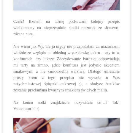
Cześć! Rzutem na taśmę podsuwam kolejny przepis
wielkanocny na nieprzesadnie słodki mazurek ze słonawo-
różaną nutą.
Nie wiem jak Wy, ale ja nigdy nie przepadałam za mazurkami
właśnie ze względu na obłędną wręcz dawkę cukru – czy to w
konfiturach, czy lukrze. Zdecydowanie bardziej odpowiadają
mi tarty na zimno, gdzie konfitura jest jedynie akcentem
smakowym, a nie samodzielną warstwą. Dlatego śmiesznie
prosty krem z tego przepisu nie wywoła u Was
natychmiastowej śpiączki cukrowej ;), a słodycz bezików
zostanie przełamana kwaśnym smakiem świeżych malin.
Na końcu notki znajdziecie oczywiście co…? Tak!
Videotutorial :)