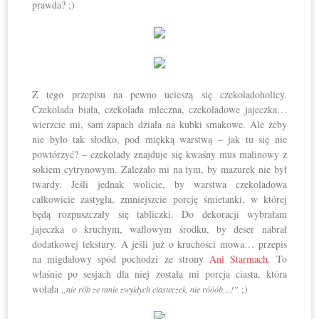
prawda? ;)
Z tego przepisu na pewno ucieszą się czekoladoholicy.
Czekolada biała, czekolada mleczna, czekoladowe jajeczka…
wierzcie mi, sam zapach działa na kubki smakowe. Ale żeby
nie było tak słodko, pod miękką warstwą – jak tu się nie
powtórzyć? – czekolady znajduje się kwaśny mus malinowy z
sokiem cytrynowym. Zależało mi na tym, by mazurek nie był
twardy. Jeśli jednak wolicie, by warstwa czekoladowa
całkowicie zastygła, zmniejszcie porcję śmietanki, w której
będą rozpuszczały się tabliczki. Do dekoracji wybrałam
jajeczka o kruchym, waflowym środku, by deser nabrał
dodatkowej tekstury. A jeśli już o kruchości mowa… przepis
na migdałowy spód pochodzi ze strony
Ani Starmach.
To
właśnie po sesjach dla niej została mi porcja ciasta, która
wołała
;)
„nie rób ze mnie zwykłych ciasteczek, nie róóób…!”