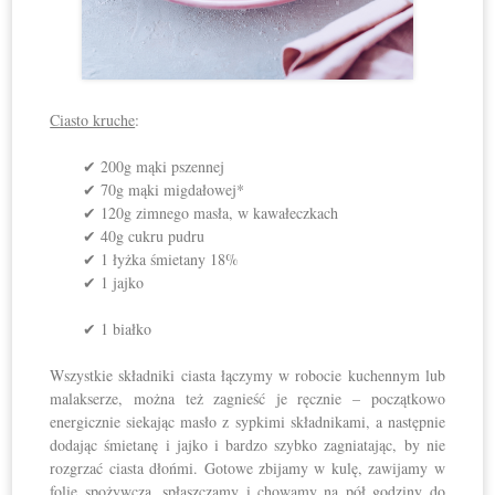
Ciasto kruche
:
✔ 200g mąki pszennej
✔ 70g mąki migdałowej*
✔ 120g zimnego masła, w kawałeczkach
✔ 40g cukru pudru
✔ 1 łyżka śmietany 18%
✔ 1 jajko
✔ 1 białko
Wszystkie składniki ciasta łączymy w robocie kuchennym lub
malakserze, można też zagnieść je ręcznie – początkowo
energicznie siekając masło z sypkimi składnikami, a następnie
dodając śmietanę i jajko i bardzo szybko zagniatając, by nie
rozgrzać ciasta dłońmi. Gotowe zbijamy w kulę, zawijamy w
folię spożywczą, spłaszczamy i chowamy na pół godziny do