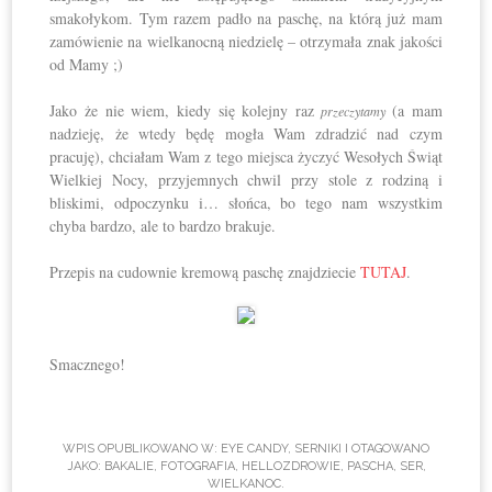
smakołykom. Tym razem padło na paschę, na którą już mam
zamówienie na wielkanocną niedzielę – otrzymała znak jakości
od Mamy ;)
Jako że nie wiem, kiedy się kolejny raz
(a mam
przeczytamy
nadzieję, że wtedy będę mogła Wam zdradzić nad czym
pracuję), chciałam Wam z tego miejsca życzyć Wesołych Świąt
Wielkiej Nocy, przyjemnych chwil przy stole z rodziną i
bliskimi, odpoczynku i… słońca, bo tego nam wszystkim
chyba bardzo, ale to bardzo brakuje.
Przepis na cudownie kremową paschę znajdziecie
TUTAJ
.
Smacznego!
WPIS OPUBLIKOWANO W:
EYE CANDY
,
SERNIKI
I OTAGOWANO
JAKO:
BAKALIE
,
FOTOGRAFIA
,
HELLOZDROWIE
,
PASCHA
,
SER
,
WIELKANOC
.