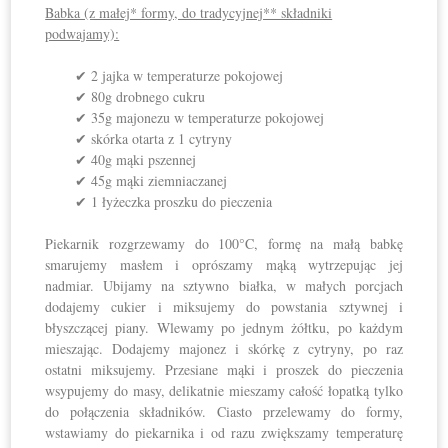
Babka (z małej* formy, do tradycyjnej** składniki
podwajamy):
✔ 2 jajka w temperaturze pokojowej
✔ 80g drobnego cukru
✔ 35g majonezu w temperaturze pokojowej
✔ skórka otarta z 1 cytryny
✔ 40g mąki pszennej
✔ 45g mąki ziemniaczanej
✔ 1 łyżeczka proszku do pieczenia
Piekarnik rozgrzewamy do 100°C, formę na małą babkę
smarujemy masłem i oprószamy mąką wytrzepując jej
nadmiar. Ubijamy na sztywno białka, w małych porcjach
dodajemy cukier i miksujemy do powstania sztywnej i
błyszczącej piany. Wlewamy po jednym żółtku, po każdym
mieszając. Dodajemy majonez i skórkę z cytryny, po raz
ostatni miksujemy. Przesiane mąki i proszek do pieczenia
wsypujemy do masy, delikatnie mieszamy całość łopatką tylko
do połączenia składników. Ciasto przelewamy do formy,
wstawiamy do piekarnika i od razu zwiększamy temperaturę