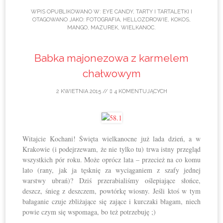
WPIS OPUBLIKOWANO W:
EYE CANDY
,
TARTY I TARTALETKI
I
OTAGOWANO JAKO:
FOTOGRAFIA
,
HELLOZDROWIE
,
KOKOS
,
MANGO
,
MAZUREK
,
WIELKANOC
.
Babka majonezowa z karmelem
chałwowym
2 KWIETNIA 2015
//
4 KOMENTUJĄCYCH
Witajcie Kochani! Święta wielkanocne już lada dzień, a w
Krakowie (i podejrzewam, że nie tylko tu) trwa istny przegląd
wszystkich pór roku. Może oprócz lata – przecież na co komu
lato (rany, jak ja tęsknię za wyciąganiem z szafy jednej
warstwy ubrań)? Dziś przerabialiśmy oślepiające słońce,
deszcz, śnieg z deszczem, powtórkę wiosny. Jeśli ktoś w tym
bałaganie czuje zbliżające się zające i kurczaki błagam, niech
powie czym się wspomaga, bo też potrzebuję ;)