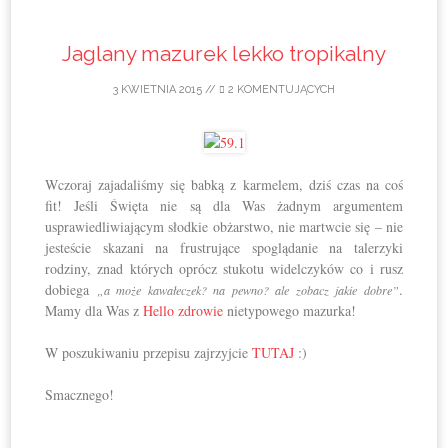
Jaglany mazurek lekko tropikalny
3 KWIETNIA 2015
//
2 KOMENTUJĄCYCH
Wczoraj zajadaliśmy się babką z karmelem, dziś czas na coś
fit! Jeśli Święta nie są dla Was żadnym argumentem
usprawiedliwiającym słodkie obżarstwo, nie martwcie się – nie
jesteście skazani na frustrujące spoglądanie na talerzyki
rodziny, znad których oprócz stukotu widelczyków co i rusz
dobiega
.
„a może kawałeczek? na pewno? ale zobacz jakie dobre”
Mamy dla Was z
Hello zdrowie
nietypowego mazurka!
W poszukiwaniu przepisu zajrzyjcie
TUTAJ
:)
Smacznego!