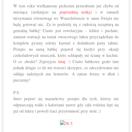
W tym roku wielkanocne pichcenie przerabiam już chyba od
miesiąca (zerknijcie na
poprzednią notkę
) i w ramach
utrzymania równowagi we Wszechświecie w same Święta nie
będę gotować nic. Za to podzielę się z radością recepturą na
genialną babkę! Ciasto jest rewelacyjne – lekkie i puchate,
zamiast wariacji na temat owocowego lukru przyrządziłam do
kompletu pyszny solony karmel z dodatkiem pasty tahini.
Przepis na samą babkę pojawił się kiedyś przy okazji
czekoladowych miseczek, które schlapały mi ścianę w kuchni.
O co chodzi? Zajrzyjcie
tutaj
:) Ciasto babkowe grało tam
jednak drugie (o ile nie trzecie) skrzypce, co zdecydowanie nie
oddaje należnych mu honorów. A zatem formy w dłoń i
pieczemy!
P.S.
Jutro pojawi się mazurkowy przepis dla tych, którzy nie
odpuszczają walki z kaloriami nawet gdy cała rodzina lepi się
już od lukru i powoli traci przytomność przy stole ;)