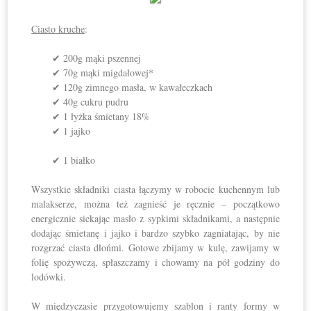
Ciasto kruche
:
✔ 200g mąki pszennej
✔ 70g mąki migdałowej*
✔ 120g zimnego masła, w kawałeczkach
✔ 40g cukru pudru
✔ 1 łyżka śmietany 18%
✔ 1 jajko
✔ 1 białko
Wszystkie składniki ciasta łączymy w robocie kuchennym lub
malakserze, można też zagnieść je ręcznie – początkowo
energicznie siekając masło z sypkimi składnikami, a następnie
dodając śmietanę i jajko i bardzo szybko zagniatając, by nie
rozgrzać ciasta dłońmi. Gotowe zbijamy w kulę, zawijamy w
folię spożywczą, spłaszczamy i chowamy na pół godziny do
lodówki.
W międzyczasie przygotowujemy szablon i ranty formy w