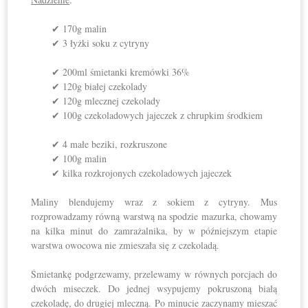
✔ 170g malin
✔ 3 łyżki soku z cytryny
✔ 200ml śmietanki kremówki 36%
✔ 120g białej czekolady
✔ 120g mlecznej czekolady
✔ 100g czekoladowych jajeczek z chrupkim środkiem
✔ 4 małe beziki, rozkruszone
✔ 100g malin
✔ kilka rozkrojonych czekoladowych jajeczek
Maliny blendujemy wraz z sokiem z cytryny. Mus
rozprowadzamy równą warstwą na spodzie mazurka, chowamy
na kilka minut do zamrażalnika, by w późniejszym etapie
warstwa owocowa nie zmieszała się z czekoladą.
Śmietankę podgrzewamy, przelewamy w równych porcjach do
dwóch miseczek. Do jednej wsypujemy pokruszoną białą
czekoladę, do drugiej mleczną. Po minucie zaczynamy mieszać