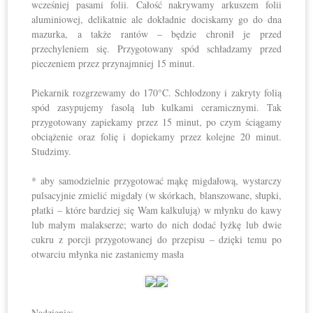
wcześniej pasami folii. Całość nakrywamy arkuszem folii
aluminiowej, delikatnie ale dokładnie dociskamy go do dna
mazurka, a także rantów – będzie chronił je przed
przechyleniem się. Przygotowany spód schładzamy przed
pieczeniem przez przynajmniej 15 minut.
Piekarnik rozgrzewamy do 170°C. Schłodzony i zakryty folią
spód zasypujemy fasolą lub kulkami ceramicznymi. Tak
przygotowany zapiekamy przez 15 minut, po czym ściągamy
obciążenie oraz folię i dopiekamy przez kolejne 20 minut.
Studzimy.
* aby samodzielnie przygotować mąkę migdałową, wystarczy
pulsacyjnie zmielić migdały (w skórkach, blanszowane, słupki,
płatki – które bardziej się Wam kalkulują) w młynku do kawy
lub małym malakserze; warto do nich dodać łyżkę lub dwie
cukru z porcji przygotowanej do przepisu – dzięki temu po
otwarciu młynka nie zastaniemy masła
Nadzienie
: