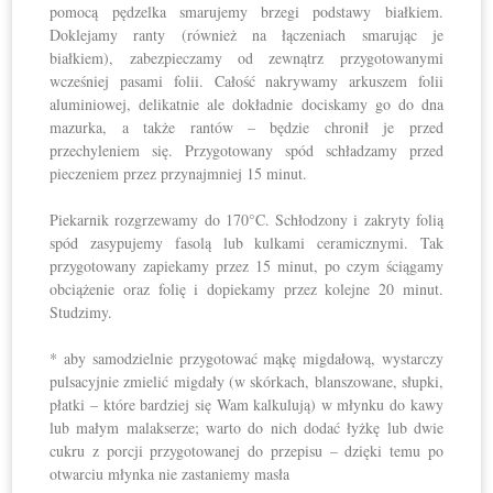
pomocą pędzelka smarujemy brzegi podstawy białkiem.
Doklejamy ranty (również na łączeniach smarując je
białkiem), zabezpieczamy od zewnątrz przygotowanymi
wcześniej pasami folii. Całość nakrywamy arkuszem folii
aluminiowej, delikatnie ale dokładnie dociskamy go do dna
mazurka, a także rantów – będzie chronił je przed
przechyleniem się. Przygotowany spód schładzamy przed
pieczeniem przez przynajmniej 15 minut.
Piekarnik rozgrzewamy do 170°C. Schłodzony i zakryty folią
spód zasypujemy fasolą lub kulkami ceramicznymi. Tak
przygotowany zapiekamy przez 15 minut, po czym ściągamy
obciążenie oraz folię i dopiekamy przez kolejne 20 minut.
Studzimy.
* aby samodzielnie przygotować mąkę migdałową, wystarczy
pulsacyjnie zmielić migdały (w skórkach, blanszowane, słupki,
płatki – które bardziej się Wam kalkulują) w młynku do kawy
lub małym malakserze; warto do nich dodać łyżkę lub dwie
cukru z porcji przygotowanej do przepisu – dzięki temu po
otwarciu młynka nie zastaniemy masła