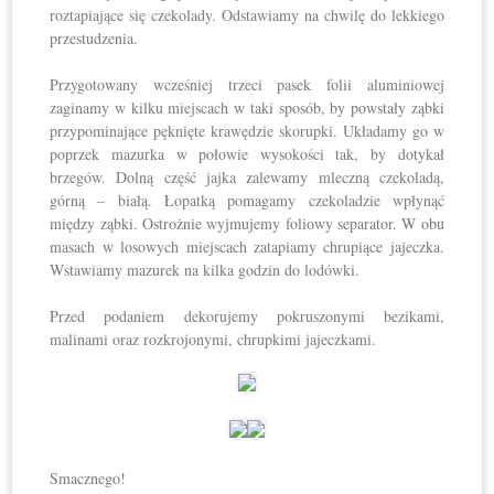
roztapiające się czekolady. Odstawiamy na chwilę do lekkiego
przestudzenia.
Przygotowany wcześniej trzeci pasek folii aluminiowej
zaginamy w kilku miejscach w taki sposób, by powstały ząbki
przypominające pęknięte krawędzie skorupki. Układamy go w
poprzek mazurka w połowie wysokości tak, by dotykał
brzegów. Dolną część jajka zalewamy mleczną czekoladą,
górną – białą. Łopatką pomagamy czekoladzie wpłynąć
między ząbki. Ostrożnie wyjmujemy foliowy separator. W obu
masach w losowych miejscach zatapiamy chrupiące jajeczka.
Wstawiamy mazurek na kilka godzin do lodówki.
Przed podaniem dekorujemy pokruszonymi bezikami,
malinami oraz rozkrojonymi, chrupkimi jajeczkami.
Smacznego!