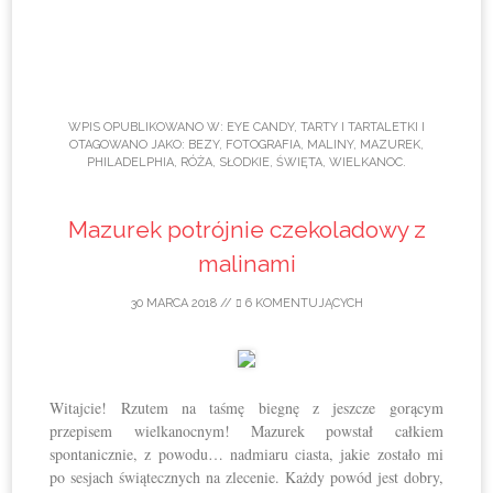
WPIS OPUBLIKOWANO W:
EYE CANDY
,
TARTY I TARTALETKI
I
OTAGOWANO JAKO:
BEZY
,
FOTOGRAFIA
,
MALINY
,
MAZUREK
,
PHILADELPHIA
,
RÓŻA
,
SŁODKIE
,
ŚWIĘTA
,
WIELKANOC
.
Mazurek potrójnie czekoladowy z
malinami
30 MARCA 2018
//
6 KOMENTUJĄCYCH
Witajcie! Rzutem na taśmę biegnę z jeszcze gorącym
przepisem wielkanocnym! Mazurek powstał całkiem
spontanicznie, z powodu… nadmiaru ciasta, jakie zostało mi
po sesjach świątecznych na zlecenie. Każdy powód jest dobry,