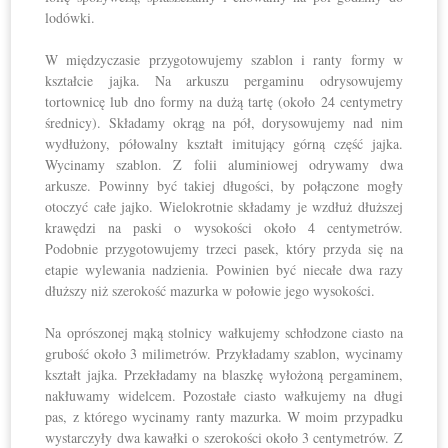
lodówki.
W międzyczasie przygotowujemy szablon i ranty formy w
kształcie jajka. Na arkuszu pergaminu odrysowujemy
tortownicę lub dno formy na dużą tartę (około 24 centymetry
średnicy). Składamy okrąg na pół, dorysowujemy nad nim
wydłużony, półowalny kształt imitujący górną część jajka.
Wycinamy szablon. Z folii aluminiowej odrywamy dwa
arkusze. Powinny być takiej długości, by połączone mogły
otoczyć całe jajko. Wielokrotnie składamy je wzdłuż dłuższej
krawędzi na paski o wysokości około 4 centymetrów.
Podobnie przygotowujemy trzeci pasek, który przyda się na
etapie wylewania nadzienia. Powinien być niecałe dwa razy
dłuższy niż szerokość mazurka w połowie jego wysokości.
Na oprószonej mąką stolnicy wałkujemy schłodzone ciasto na
grubość około 3 milimetrów. Przykładamy szablon, wycinamy
kształt jajka. Przekładamy na blaszkę wyłożoną pergaminem,
nakłuwamy widelcem. Pozostałe ciasto wałkujemy na długi
pas, z którego wycinamy ranty mazurka. W moim przypadku
wystarczyły dwa kawałki o szerokości około 3 centymetrów. Z