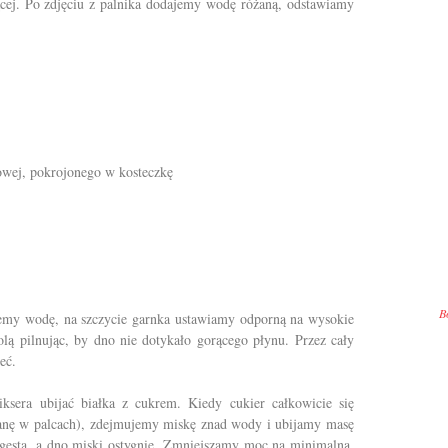
ejącej. Po zdjęciu z palnika dodajemy wodę różaną, odstawiamy
wej, pokrojonego w kosteczkę
B
emy wodę, na szczycie garnka ustawiamy odporną na wysokie
lą pilnując, by dno nie dotykało gorącego płynu. Przez cały
eć.
sera ubijać białka z cukrem. Kiedy cukier całkowicie się
ianę w palcach), zdejmujemy miskę znad wody i ubijamy masę
 gęsta, a dno miski ostygnie. Zmniejszamy moc na minimalną,