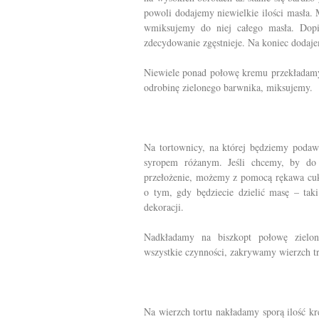
powoli dodajemy niewielkie ilości masła. 
wmiksujemy do niej całego masła. Dop
zdecydowanie zgęstnieje. Na koniec dodajem
Niewiele ponad połowę kremu przekładamy
odrobinę zielonego barwnika, miksujemy.
Na tortownicy, na której będziemy podawa
syropem różanym. Jeśli chcemy, by do p
przełożenie, możemy z pomocą rękawa cuk
o tym, gdy będziecie dzielić masę – tak
dekoracji.
Nadkładamy na biszkopt połowę ziel
wszystkie czynności, zakrywamy wierzch t
Na wierzch tortu nakładamy sporą ilość kr