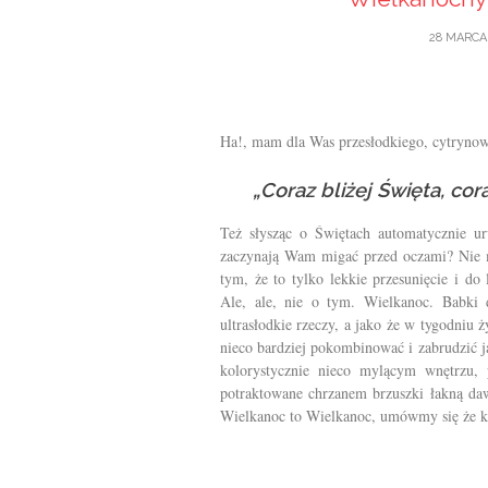
28 MARCA 
Ha!, mam dla Was przesłodkiego, cytryno
„Coraz bliżej Święta, cor
Też słysząc o Świętach automatycznie u
zaczynają Wam migać przed oczami? Nie m
tym, że to tylko lekkie przesunięcie i do
Ale, ale, nie o tym. Wielkanoc. Babki
ultrasłodkie rzeczy, a jako że w tygodniu
nieco bardziej pokombinować i zabrudzić j
kolorystycznie nieco mylącym wnętrzu, 
potraktowane chrzanem brzuszki łakną dawk
Wielkanoc to Wielkanoc, umówmy się że kal