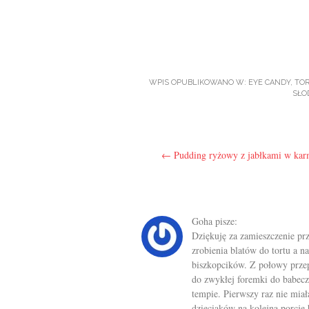
WPIS OPUBLIKOWANO W:
EYE CANDY
,
TOR
SŁO
Post navigation
←
Pudding ryżowy z jabłkami w kar
Goha
pisze:
Dziękuję za zamieszczenie prz
zrobienia blatów do tortu a n
biszkopcików. Z połowy przep
do zwykłej foremki do babec
tempie. Pierwszy raz nie mi
dzieciaków na kolejną porcję