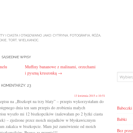
TY I CIASTA
I OTAGOWANO JAKO:
CYTRYNA
,
FOTOGRAFIA
,
RÓŻA
,
DKIE
,
TORT
,
WIELKANOC
.
SĄSIEDNIE WPISY
melu
Muffiny bananowe z malinami, orzechami
i pyszną kruszonką
→
Archiwa
KOMENTARZY: 23
13 kwietnia 2015 o 10:51
episu na „Biszkopt na trzy blaty” – przepis wykorzystałam do
astępnego dnia ten sam przepis do zrobienia małych
Babeczki
isu wyszło mi 12 biszkopcików (nalewałam po 2 łyżki ciasta
Babki
zek) – zjedzone przez moich niejadków w błyskawicznym
ałam zakalca w biszkopcie. Mam już zamówienie od moich
Bez przep
 biszkopcików. Brawo za przepis!!!