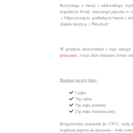
Korzystając z okazji i adekwatnego wy
pogodnych Świąt, smacznego jajeczka w r
:) Odpoczywajcie, podładujcie baterie i d
złapała śnieżyca ;) Wesołych!
W przepisie skorzystałam z tego samego 
pistacjami
, z racji dużo mniejszej formy z
Biszkopt na trzy blaty
:
3 jajka
70g cukru
70g mąki pszennej
25g mąki ziemniaczanej
Rozgrzewamy piekarnik do 170°C, małą t
krążkiem papieru do pieczenia – boki zosta