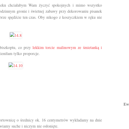
pieku chciałabym Wam życzyć spokojnych i mimo wszystko
odzinnym gronie i świetnej zabawy przy dekorowaniu pisanek
obrze spędźcie ten czas. Oby nikogo z koszyczkiem w ręku nie
biszkoptu, co przy
lekkim torcie malinowym ze śmietanką i
mieniłam tylko proporcje.
Ew
ortownicę o średnicy ok. 16 centymetrów wykładamy na dnie
wiamy suche i niczym nie osłonięte.