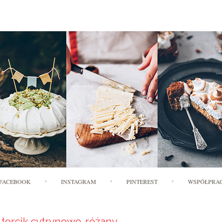
Skip to content
FACEBOOK
INSTAGRAM
PINTEREST
WSPÓŁPRA
torcik cytrynowo-różany