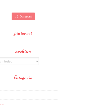
Obserwuj
pinterest
archiwa
kategorie
isu