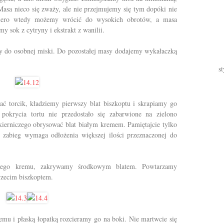
Masa nieco się zważy, ale nie przejmujemy się tym dopóki nie
iero wtedy możemy wrócić do wysokich obrotów, a masa
y sok z cytryny i ekstrakt z wanilii.
 do osobnej miski. Do pozostałej masy dodajemy wykałaczką
st
ć torcik, kładziemy pierwszy blat biszkoptu i skrapiamy go
okrycia tortu nie przedostało się zabarwione na zielono
ierniczego obrysować blat białym kremem. Pamiętajcie tylko
i zabieg wymaga odłożenia większej ilości przeznaczonej do
onego kremu, zakrywamy środkowym blatem. Powtarzamy
rzecim biszkoptem.
emu i płaską łopatką rozcieramy go na boki. Nie martwcie się