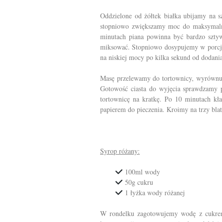
Oddzielone od żółtek białka ubijamy na 
stopniowo zwiększamy moc do maksymalne
minutach piana powinna być bardzo sztyw
miksować. Stopniowo dosypujemy w porcjac
na niskiej mocy po kilka sekund od dodani
Masę przelewamy do tortownicy, wyrównuj
Gotowość ciasta do wyjęcia sprawdzamy p
tortownicę na kratkę. Po 10 minutach kł
papierem do pieczenia. Kroimy na trzy bla
Syrop różany
:
100ml wody
50g cukru
1 łyżka wody różanej
W rondelku zagotowujemy wodę z cukrem