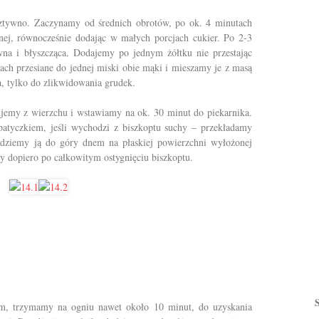
sztywno. Zaczynamy od średnich obrotów, po ok. 4 minutach
j, równocześnie dodając w małych porcjach cukier. Po 2-3
na i błyszcząca. Dodajemy po jednym żółtku nie przestając
h przesiane do jednej miski obie mąki i mieszamy je z masą
a, tylko do zlikwidowania grudek.
emy z wierzchu i wstawiamy na ok. 30 minut do piekarnika.
atyczkiem, jeśli wychodzi z biszkoptu suchy – przekładamy
adziemy ją do góry dnem na płaskiej powierzchni wyłożonej
ty dopiero po całkowitym ostygnięciu biszkoptu.
, trzymamy na ogniu nawet około 10 minut, do uzyskania