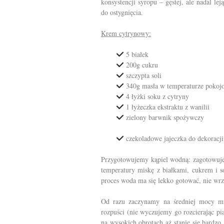
konsystencji syropu – gęstej, ale nadal l
do ostygnięcia.
Krem cytrynowy
:
5 białek
200g cukru
szczypta soli
340g masła w temperaturze pokojo
4 łyżki soku z cytryny
1 łyżeczka ekstraktu z wanilii
zielony barwnik spożywczy
czekoladowe jajeczka do dekoracji
Przygotowujemy kąpiel wodną: zagotowuj
temperatury miskę z białkami, cukrem i so
proces woda ma się lekko gotować, nie wrz
Od razu zaczynamy na średniej mocy mik
rozpuści (nie wyczujemy go rozcierając p
na wysokich obrotach aż stanie się bardzo