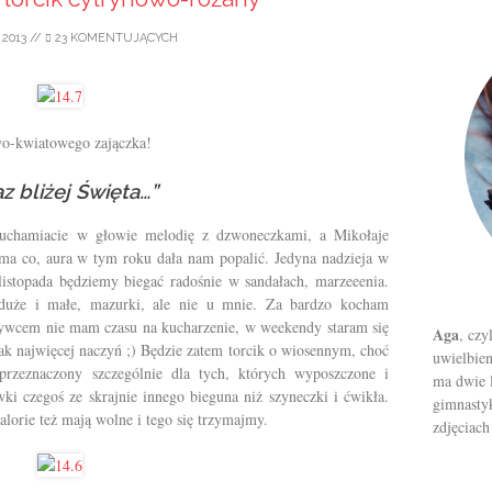
2013
//
23 KOMENTUJĄCYCH
wo-kwiatowego zajączka!
az bliżej Święta…”
ruchamiacie w głowie melodię z dzwoneczkami, a Mikołaje
a co, aura w tym roku dała nam popalić. Jedyna nadzieja w
 listopada będziemy biegać radośnie w sandałach, marzeeenia.
 duże i małe, mazurki, ale nie u mnie. Za bardzo kocham
 żywcem nie mam czasu na kucharzenie, w weekendy staram się
Aga
, czy
ak najwięcej naczyń ;) Będzie zatem torcik o wiosennym, choć
uwielbien
przeznaczony szczególnie dla tych, których wyposzczone i
ma dwie l
i czegoś ze skrajnie innego bieguna niż szyneczki i ćwikła.
gimnastyk
orie też mają wolne i tego się trzymajmy.
zdjęciach