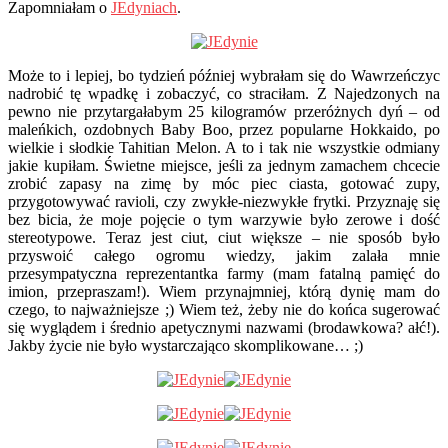
Zapomniałam o
JEdyniach
.
Może to i lepiej, bo tydzień później wybrałam się do Wawrzeńczyc
nadrobić tę wpadkę i zobaczyć, co straciłam. Z Najedzonych na
pewno nie przytargałabym 25 kilogramów przeróżnych dyń – od
maleńkich, ozdobnych Baby Boo, przez popularne Hokkaido, po
wielkie i słodkie Tahitian Melon. A to i tak nie wszystkie odmiany
jakie kupiłam. Świetne miejsce, jeśli za jednym zamachem chcecie
zrobić zapasy na zimę by móc piec ciasta, gotować zupy,
przygotowywać ravioli, czy zwykłe-niezwykłe frytki. Przyznaję się
bez bicia, że moje pojęcie o tym warzywie było zerowe i dość
stereotypowe. Teraz jest ciut, ciut większe – nie sposób było
przyswoić całego ogromu wiedzy, jakim zalała mnie
przesympatyczna reprezentantka farmy (mam fatalną pamięć do
imion, przepraszam!). Wiem przynajmniej, którą dynię mam do
czego, to najważniejsze ;) Wiem też, żeby nie do końca sugerować
się wyglądem i średnio apetycznymi nazwami (brodawkowa? ałć!).
Jakby życie nie było wystarczająco skomplikowane… ;)