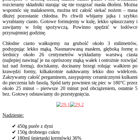
rozcieramy składniki starając się nie rozgrzać masła dłońmi. Można
wspomóc się malakserem, można też całość siekać nożem – masa
dłużej pozostanie chłodna. Po chwili wbijamy jajka i szybko
wyrabiamy ciasto. Gotowe formujemy w kulę, lekko spłaszczamy i
zawijamy w folię spożywczą. Powinno spędzić w lodówce
przynajmniej godzinę.
Chłodne ciasto wałkujemy na grubość około 3 milimetrów,
podsypując lekko mąką. Nasmarowaną masłem, głęboką formę o
średnicy około 26 centymetrów wykładamy warstwą ciasta
(najlepiej nawinąć je na oprószony mąką wałek i ostrożnie rozwijać
tuż nad formą), dociskamy, docinamy brzegi rolując wałkiem po
krawędzi formy, kilkakrotnie nakłuwamy lekko dno widelcem.
Zakrywamy całość pergaminem, zasypujemy ceramicznymi kulkami
do pieczenia lub fasolą. Spód tarty powinien się piec w 180°C przez
około 25 minut – pierwsze 20 minut pod obciążeniem, ostatnie 5
bez. Gotowy odstawiamy do przestygnięcia.
Nadzienie:
✔ 450g purée z dyni
✔ 150g drobnego cukru
✔ 180ml śmietanki kremówki 36%