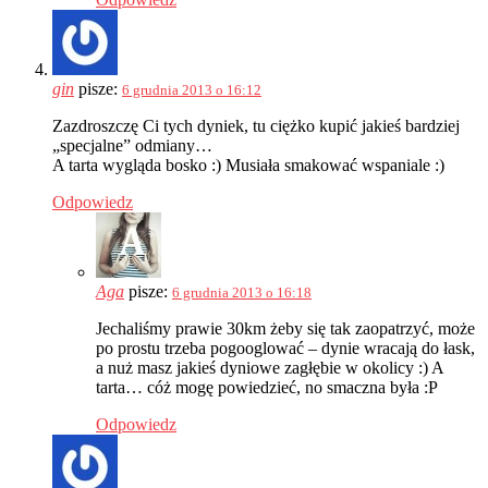
gin
pisze:
6 grudnia 2013 o 16:12
Zazdroszczę Ci tych dyniek, tu ciężko kupić jakieś bardziej
„specjalne” odmiany…
A tarta wygląda bosko :) Musiała smakować wspaniale :)
Odpowiedz
Aga
pisze:
6 grudnia 2013 o 16:18
Jechaliśmy prawie 30km żeby się tak zaopatrzyć, może
po prostu trzeba pogooglować – dynie wracają do łask,
a nuż masz jakieś dyniowe zagłębie w okolicy :) A
tarta… cóż mogę powiedzieć, no smaczna była :P
Odpowiedz