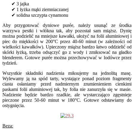
✔ 3 jajka
✔ 1 łyżka mąki ziemniaczanej
✔ solidna szczypta cynamonu
Aby przygotować dyniowe purée, należy usunąć ze środka
warzywa pestki i włókna tak, aby pozostał sam miąższ. Dynię
można podzielić na mniejsze kawałki, ułożyć na folii aluminiowej i
piec do miękkości w 200°C przez 40-60 minut (w zależności od
wielkości kawałków). Upieczony miąższ bardzo łatwo oddzielić od
skórki łyżką, trzeba odsączyć go z wody i zmiksować na gładko
blenderem. Gotowe purée można przechowywać w lodówce przez
tydzień.
Wszystkie składniki nadzienia miksujemy na jednolitą masę.
Wylewamy ją na spód tarty, wystające ponad poziom fragmenty
ciasta osłaniamy przed nadmiernym zrumienieniem cienkimi
paskami folii aluminiowej tak, by folia nie zanurzyła się w masie.
Nadzienie będzie bardzo rzadkie, ale wystarczająco zgęstnieje
pieczone przez 50-60 minut w 180°C. Gotowe odstawiamy do
ostygnięcia.
Beza: