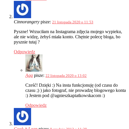
Cinnorangery
pisze:
21 listopada 2020 o 11:53
Pyszne! Wrzuciłam na Instagrama zdjęcia mojego wypieku,
ale nie widzę, żebyś miała konto. Chętnie polecę bloga, bo
pysznie tutaj ?
Odpowiedz
Aga
pisze:
22 listopada 2020 o 13:02
Cześć! Dzięki :) Na insta funkcjonuję (od czasu do
czasu ;) ) jako fotograf, nie prowadzę blogowego konta
:) Jestem pod @agnieszkapiatkowskacom :)
Odpowiedz
Cook it Lean
pisze: