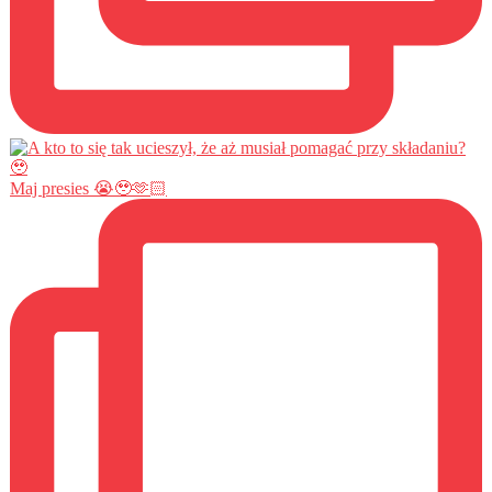
Maj presies 😭🥹🫶🏻