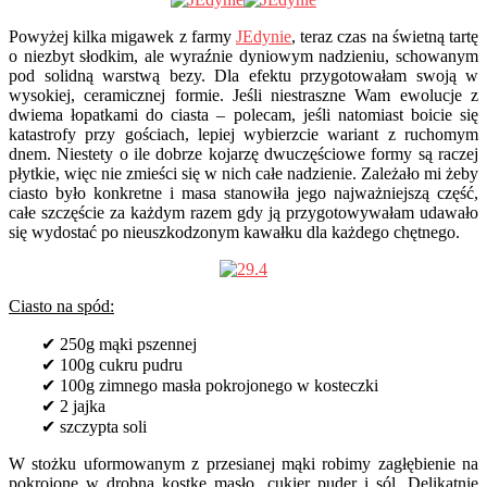
Powyżej kilka migawek z farmy
JEdynie
, teraz czas na świetną tartę
o niezbyt słodkim, ale wyraźnie dyniowym nadzieniu, schowanym
pod solidną warstwą bezy. Dla efektu przygotowałam swoją w
wysokiej, ceramicznej formie. Jeśli niestraszne Wam ewolucje z
dwiema łopatkami do ciasta – polecam, jeśli natomiast boicie się
katastrofy przy gościach, lepiej wybierzcie wariant z ruchomym
dnem. Niestety o ile dobrze kojarzę dwuczęściowe formy są raczej
płytkie, więc nie zmieści się w nich całe nadzienie. Zależało mi żeby
ciasto było konkretne i masa stanowiła jego najważniejszą część,
całe szczęście za każdym razem gdy ją przygotowywałam udawało
się wydostać po nieuszkodzonym kawałku dla każdego chętnego.
Ciasto na spód:
✔ 250g mąki pszennej
✔ 100g cukru pudru
✔ 100g zimnego masła pokrojonego w kosteczki
✔ 2 jajka
✔ szczypta soli
W stożku uformowanym z przesianej mąki robimy zagłębienie na
pokrojone w drobną kostkę masło, cukier puder i sól. Delikatnie