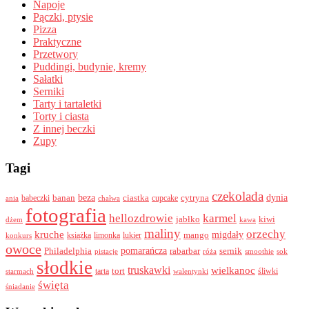
Napoje
Pączki, ptysie
Pizza
Praktyczne
Przetwory
Puddingi, budynie, kremy
Sałatki
Serniki
Tarty i tartaletki
Torty i ciasta
Z innej beczki
Zupy
Tagi
czekolada
beza
dynia
banan
ciastka
cytryna
babeczki
cupcake
ania
chałwa
fotografia
hellozdrowie
karmel
jabłko
kiwi
dżem
kawa
maliny
orzechy
kruche
migdały
mango
książka
limonka
lukier
konkurs
owoce
pomarańcza
Philadelphia
rabarbar
sernik
pistacje
róża
smoothie
sok
słodkie
truskawki
wielkanoc
tort
tarta
śliwki
starmach
walentynki
święta
śniadanie