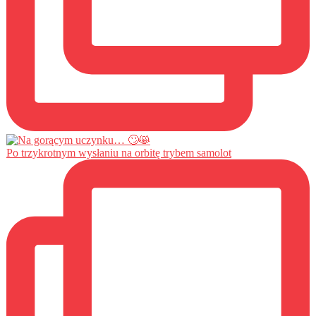
Po trzykrotnym wysłaniu na orbitę trybem samolot