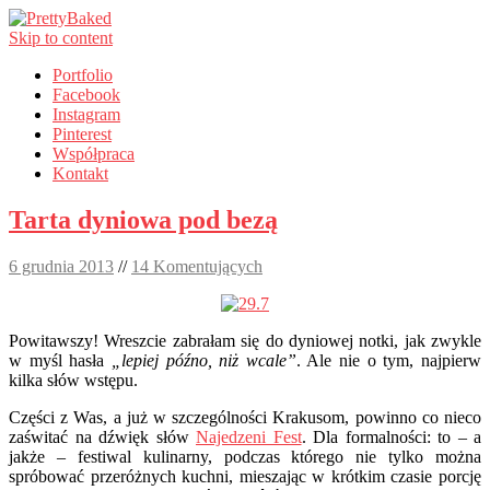
Skip to content
Portfolio
Facebook
Instagram
Pinterest
Współpraca
Kontakt
Tarta dyniowa pod bezą
6 grudnia 2013
//
14 Komentujących
Powitawszy! Wreszcie zabrałam się do dyniowej notki, jak zwykle
w myśl hasła
„lepiej późno, niż wcale”
. Ale nie o tym, najpierw
kilka słów wstępu.
Części z Was, a już w szczególności Krakusom, powinno co nieco
zaświtać na dźwięk słów
Najedzeni Fest
. Dla formalności: to – a
jakże – festiwal kulinarny, podczas którego nie tylko można
spróbować przeróżnych kuchni, mieszając w krótkim czasie porcję