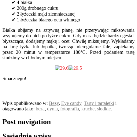
✔ 4 białka
✔ 200g drobnego cukru
✔ 2 łyżeczki mąki ziemniaczanej
✔ 1 łyżeczka białego octu winnego
Białka ubijamy na sztywną pianę, nie przerywając miksowania
wsypujemy do nich po łyżce cukru. Gdy masa będzie bardzo gęsta i
błyszcząca, dodajemy mąkę i ocet. Chwilę miksujemy. Wykładamy
na tartę łyżką lub łopatką, tworząc nieregularne fale, zapiekamy
przez 20 minut w temperaturze 180°C. Przed podaniem tartę
studzimy w chłodnym miejscu.
Smacznego!
Wpis opublikowano w:
Bezy
,
Eye candy
,
Tarty i tartaletki
i
otagowano jako:
beza
,
dynia
,
fotografia
,
kruche
,
słodkie
.
Post navigation
Sąsiednie wpisy