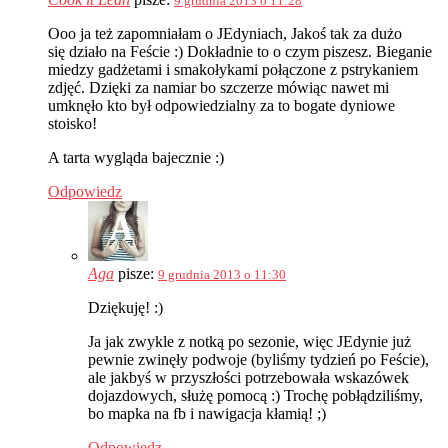
9 grudnia 2013 o 11:28
Ooo ja też zapomniałam o JEdyniach, Jakoś tak za dużo
się działo na Feście :) Dokładnie to o czym piszesz. Bieganie
miedzy gadżetami i smakołykami połączone z pstrykaniem
zdjęć. Dzięki za namiar bo szczerze mówiąc nawet mi
umknęło kto był odpowiedzialny za to bogate dyniowe
stoisko!
A tarta wygląda bajecznie :)
Odpowiedz
Aga
pisze:
9 grudnia 2013 o 11:30
Dziękuję! :)
Ja jak zwykle z notką po sezonie, więc JEdynie już
pewnie zwinęły podwoje (byliśmy tydzień po Feście),
ale jakbyś w przyszłości potrzebowała wskazówek
dojazdowych, służę pomocą :) Trochę pobłądziliśmy,
bo mapka na fb i nawigacja kłamią! ;)
Odpowiedz