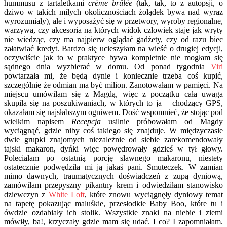
hummusu z tartaletkami
crème brûlée
(tak, tak, to z autopsji, o
dziwo w takich miłych okolicznościach żołądek bywa nad wyraz
wyrozumiały), ale i wyposażyć się w przetwory, wyroby regionalne,
warzywa, czy akcesoria na których widok człowiek staje jak wryty
nie wiedząc, czy ma najpierw oglądać gadżety, czy od razu biec
załatwiać kredyt. Bardzo się ucieszyłam na wieść o drugiej edycji,
oczywiście jak to w praktyce bywa kompletnie nie mogłam się
sądnego dnia wyzbierać w domu. Od ponad tygodnia
Viri
powtarzała mi, że będą dynie i koniecznie trzeba coś kupić,
szczególnie że odmian ma być milion. Zanotowałam w pamięci. Na
miejscu umówiłam się z Magdą, więc z początku cała uwaga
skupiła się na poszukiwaniach, w których to ja – chodzący GPS,
okazałam się najsłabszym ogniwem. Dość wspomnieć, że stojąc pod
wielkim napisem
Recepcja
usilnie próbowałam od Magdy
wyciągnąć, gdzie niby coś takiego się znajduje. W międzyczasie
dwie grupki znajomych niezależnie od siebie zarekomendowały
tajski makaron, dyńki więc powędrowały gdzieś w tył głowy.
Poleciałam po ostatnią porcję sławnego makaronu, niestety
ostatecznie podwędziła mi ją jakaś pani. Smuteczek. W zamian
mimo dawnych, traumatycznych doświadczeń z zupą dyniową,
zamówiłam przepyszny pikantny krem i odwiedziłam stanowisko
dziewczyn z
White Loft
, które znowu wyciągnęły dyniowy temat
na tapetę pokazując maluśkie, przesłodkie Baby Boo, które tu i
ówdzie ozdabiały ich stolik. Wszystkie znaki na niebie i ziemi
mówiły, ba!, krzyczały gdzie mam się udać. I co? I zapomniałam.