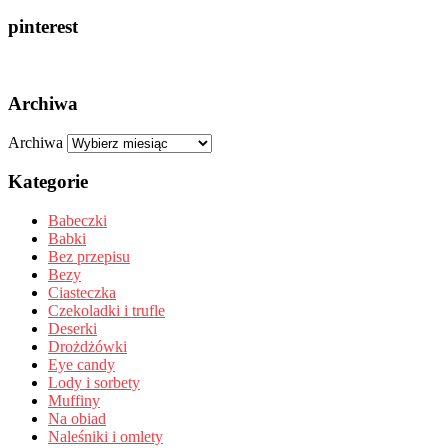
pinterest
Archiwa
Archiwa
Kategorie
Babeczki
Babki
Bez przepisu
Bezy
Ciasteczka
Czekoladki i trufle
Deserki
Drożdżówki
Eye candy
Lody i sorbety
Muffiny
Na obiad
Naleśniki i omlety